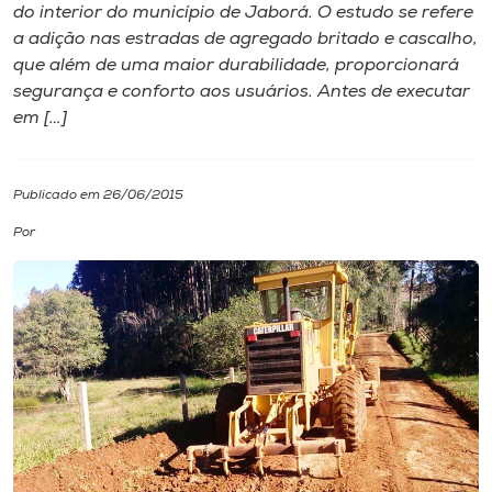
do interior do município de Jaborá. O estudo se refere
a adição nas estradas de agregado britado e cascalho,
I.nova
que além de uma maior durabilidade, proporcionará
segurança e conforto aos usuários. Antes de executar
Diplomados
em […]
Cultura
Publicado em 26/06/2015
Por
CPA
Biblioteca
Editora
Rádio