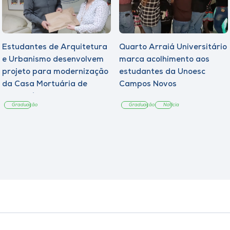
Estudantes de Arquitetura
Quarto Arraiá Universitário
e Urbanismo desenvolvem
marca acolhimento aos
projeto para modernização
estudantes da Unoesc
da Casa Mortuária de
Campos Novos
Tangará
Graduação
Graduação
Notícia