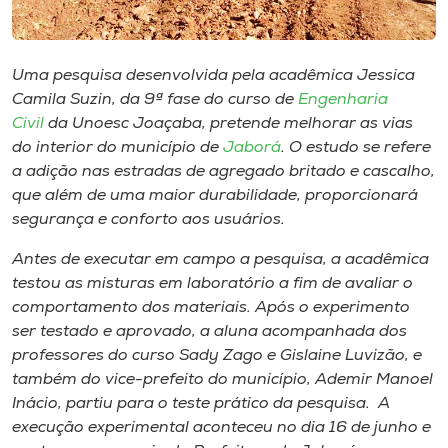
Museu
Unoesc
Uma pesquisa desenvolvida pela acadêmica Jessica
Store
Camila Suzin, da 9ª fase do curso de
Engenharia
Civil
da Unoesc Joaçaba, pretende melhorar as vias
do interior do município de
Jaborá
. O estudo se refere
a adição nas estradas de agregado britado e cascalho,
Selecione
que além de uma maior durabilidade, proporcionará
o idioma
segurança e conforto aos usuários.
Antes de executar em campo a pesquisa, a acadêmica
testou as misturas em laboratório a fim de avaliar o
A+
comportamento dos materiais. Após o experimento
A-
ser testado e aprovado, a aluna acompanhada dos
professores do curso Sady Zago e Gislaine Luvizão, e
também do vice-prefeito do município, Ademir Manoel
Inácio, partiu para o teste prático da pesquisa. A
execução experimental aconteceu no dia 16 de junho e