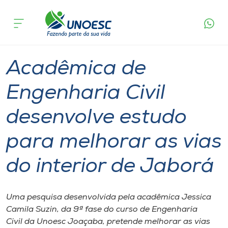
Página
O que
Acadêmica de Engenharia Civil desenvolve
inicial
acontece
estudo para melhorar as vias do interior de
Cursos
Jaborá
Graduação
Estudante
Joaçaba
Onde estamos
Acadêmica de
Pesquisa
Engenharia Civil
desenvolve estudo
Atendimento ao Estudante
para melhorar as vias
Portal de Ensino
do interior de Jaborá
A
Unoesc
Uma pesquisa desenvolvida pela acadêmica Jessica
Camila Suzin, da 9ª fase do curso de Engenharia
Internacionalização
Civil da Unoesc Joaçaba, pretende melhorar as vias