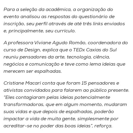
Museu
Para a seleção da acadêmica, a organização do
evento analisou as respostas do questionário de
Unoesc
inscrição, seu perfil através de até três links enviados
Store
e, principalmente, seu currículo.
A professora Viviane Agudo Romão, coordenadora do
curso de Design, explica que o TEDx Caxias do Sul
Selecione
reuniu pensadores da arte, tecnologia, ciência,
o idioma
negócios e comunicação e teve como lema ideias que
merecem ser espalhadas.
Cristiane Macari conta que foram 15 pensadores e
A+
ativistas convidados para falarem ao público presente.
A-
“Eles contagiaram pelas ideias potencialmente
transformadoras, que em algum momento, mudaram
suas vidas e que depois de espalhadas, poderão
impactar a vida de muita gente, simplesmente por
acreditar-se no poder das boas ideias”, reforça.