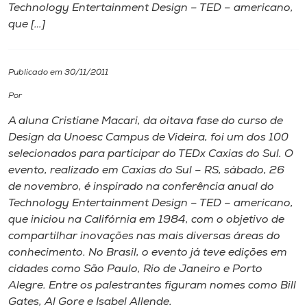
Technology Entertainment Design – TED – americano,
que […]
I.nova
Diplomados
Publicado em 30/11/2011
Por
Cultura
A aluna Cristiane Macari, da oitava fase do curso de
Design da Unoesc Campus de Videira, foi um dos 100
CPA
selecionados para participar do TEDx Caxias do Sul. O
evento, realizado em Caxias do Sul – RS, sábado, 26
de novembro, é inspirado na conferência anual do
Biblioteca
Technology Entertainment Design – TED – americano,
que iniciou na Califórnia em 1984, com o objetivo de
Editora
compartilhar inovações nas mais diversas áreas do
conhecimento. No Brasil, o evento já teve edições em
cidades como São Paulo, Rio de Janeiro e Porto
Rádio
Alegre. Entre os palestrantes figuram nomes como Bill
Gates, Al Gore e Isabel Allende.