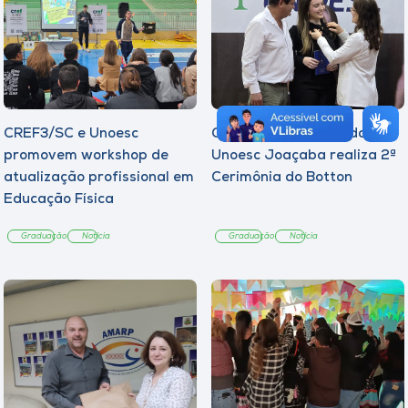
CREF3/SC e Unoesc
Curso de Psicologia da
promovem workshop de
Unoesc Joaçaba realiza 2ª
atualização profissional em
Cerimônia do Botton
Educação Física
Graduação
Notícia
Graduação
Notícia