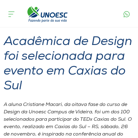
Página
O que
Acadêmica de Design foi selecionada para
inicial
acontece
evento em Caxias do Sul
Cursos
Graduação
Videira
Onde estamos
Acadêmica de Design
Pesquisa
foi selecionada para
evento em Caxias do
Atendimento ao Estudante
Sul
Portal de Ensino
A aluna Cristiane Macari, da oitava fase do curso de
A
Design da Unoesc Campus de Videira, foi um dos 100
Unoesc
selecionados para participar do TEDx Caxias do Sul. O
evento, realizado em Caxias do Sul – RS, sábado, 26
Internacionalização
de novembro, é inspirado na conferência anual do