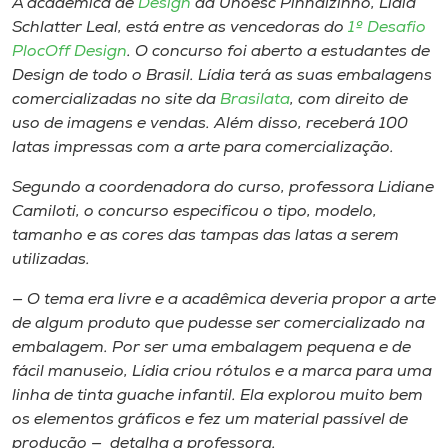
A acadêmica de
Design
da Unoesc Pinhalzinho, Lídia
Museu
Schlatter Leal, está entre as vencedoras do
1º Desafio
PlocOff Design
. O concurso foi aberto a estudantes de
Unoesc
Design de todo o Brasil. Lídia terá as suas embalagens
Store
comercializadas no site da
Brasilata
, com direito de
uso de imagens e vendas. Além disso, receberá 100
latas impressas com a arte para comercialização.
Segundo a coordenadora do curso, professora Lidiane
Selecione
o idioma
Camiloti, o concurso especificou o tipo, modelo,
tamanho e as cores das tampas das latas a serem
utilizadas.
A+
— O tema era livre e a acadêmica deveria propor a arte
A-
de algum produto que pudesse ser comercializado na
embalagem. Por ser uma embalagem pequena e de
fácil manuseio, Lídia criou rótulos e a marca para uma
linha de tinta guache infantil. Ela explorou muito bem
os elementos gráficos e fez um material passível de
produção — detalha a professora.