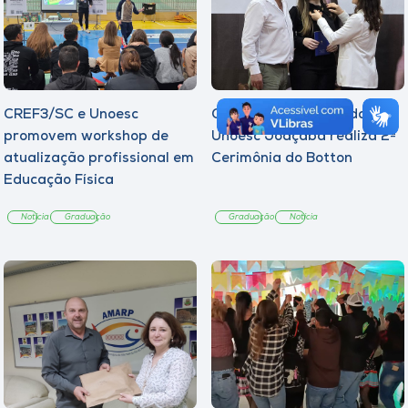
CREF3/SC e Unoesc
Curso de Psicologia da
promovem workshop de
Unoesc Joaçaba realiza 2ª
atualização profissional em
Cerimônia do Botton
Educação Física
Notícia
Graduação
Graduação
Notícia