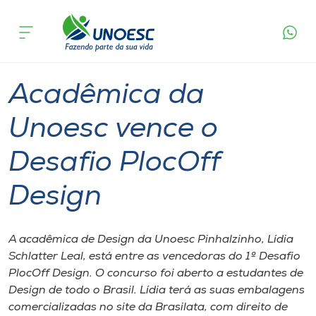
Página
O que
Acadêmica da Unoesc vence o Desafio
inicial
acontece
PlocOff Design
Cursos
Graduação
Estudante
Pinhalzinho
Onde estamos
Acadêmica da
Pesquisa
Unoesc vence o
Desafio PlocOff
Atendimento ao Estudante
Design
Portal de Ensino
A acadêmica de Design da Unoesc Pinhalzinho, Lídia
A
Schlatter Leal, está entre as vencedoras do 1º Desafio
Unoesc
PlocOff Design. O concurso foi aberto a estudantes de
Design de todo o Brasil. Lídia terá as suas embalagens
Internacionalização
comercializadas no site da Brasilata, com direito de