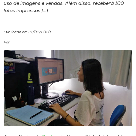
uso de imagens e vendas. Além disso, receberá 100
latas impressas […]
I.nova
Diplomados
Publicado em 21/02/2020
Por
Cultura
CPA
Biblioteca
Editora
Rádio