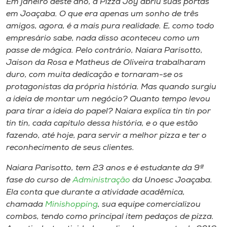
Em janeiro deste ano, a Pizza Joy abriu suas portas
Museu
em Joaçaba. O que era apenas um sonho de três
amigos, agora, é a mais pura realidade. E, como todo
Unoesc
empresário sabe, nada disso aconteceu como um
Store
passe de mágica. Pelo contrário, Naiara Parisotto,
Jaison da Rosa e Matheus de Oliveira trabalharam
duro, com muita dedicação e tornaram-se os
protagonistas da própria história. Mas quando surgiu
Selecione
a ideia de montar um negócio? Quanto tempo levou
o idioma
para tirar a ideia do papel? Naiara explica tin tin por
tin tin, cada capítulo dessa história, e o que estão
fazendo, até hoje, para servir a melhor pizza e ter o
reconhecimento de seus clientes.
A+
A-
Naiara Parisotto, tem 23 anos e é estudante da 9ª
fase do curso de
Administração
da Unoesc Joaçaba.
Ela conta que durante a atividade acadêmica,
chamada
Minishopping
, sua equipe comercializou
combos, tendo como principal item pedaços de pizza.