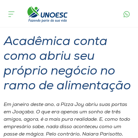
Página
O que
Acadêmica conta como abriu seu próprio
inicial
acontece
negócio no ramo de alimentação
Cursos
Graduação
Estudante
Inovação
Joaçaba
Onde estamos
Acadêmica conta
Pesquisa
como abriu seu
próprio negócio no
Atendimento ao Estudante
ramo de alimentação
Portal de Ensino
Em janeiro deste ano, a Pizza Joy abriu suas portas
A
em Joaçaba. O que era apenas um sonho de três
Unoesc
amigos, agora, é a mais pura realidade. E, como todo
empresário sabe, nada disso aconteceu como um
Internacionalização
passe de mágica. Pelo contrário, Naiara Parisotto,