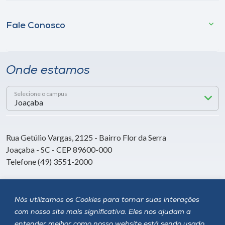
Fale Conosco
Onde estamos
Selecione o campus
Rua Getúlio Vargas, 2125 - Bairro Flor da Serra
Joaçaba - SC - CEP 89600-000
Telefone (49) 3551-2000
Siga a Unoesc
Nós utilizamos os Cookies para tornar suas interações
com nosso site mais significativa. Eles nos ajudam a
entender melhor como nosso website está sendo usado,