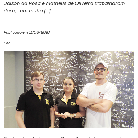
Jaison da Rosa e Matheus de Oliveira trabalharam
duro, com muita […]
I.nova
Diplomados
Publicado em 11/06/2018
Por
Cultura
CPA
Biblioteca
Editora
Rádio