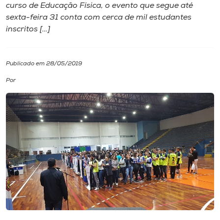
curso de Educação Física, o evento que segue até
sexta-feira 31 conta com cerca de mil estudantes
I.nova
inscritos […]
Diplomados
Publicado em 28/05/2019
Cultura
Por
CPA
Biblioteca
Editora
Rádio