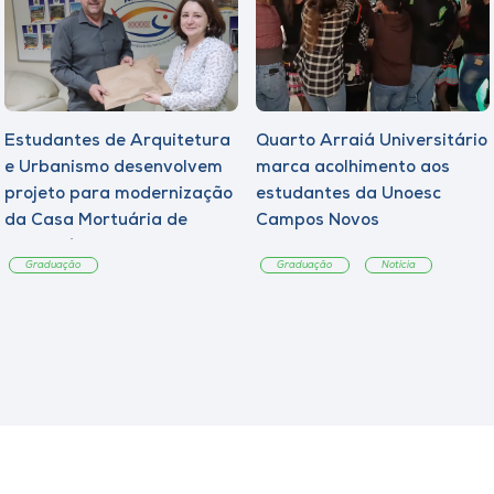
Estudantes de Arquitetura
Quarto Arraiá Universitário
e Urbanismo desenvolvem
marca acolhimento aos
projeto para modernização
estudantes da Unoesc
da Casa Mortuária de
Campos Novos
Tangará
Graduação
Graduação
Notícia