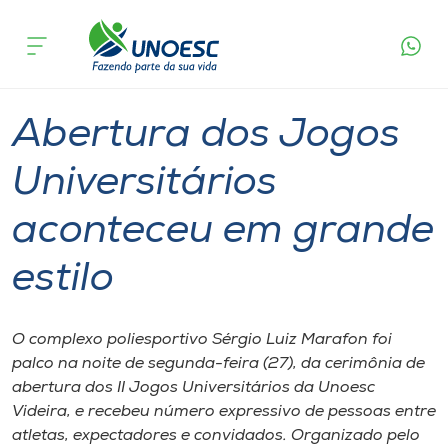
Página
O que
Abertura dos Jogos Universitários
inicial
acontece
aconteceu em grande estilo
Cursos
Graduação
Esporte
Videira
Onde estamos
Abertura dos Jogos
Pesquisa
Universitários
aconteceu em grande
Atendimento ao Estudante
estilo
Portal de Ensino
O complexo poliesportivo Sérgio Luiz Marafon foi
A
palco na noite de segunda-feira (27), da cerimônia de
Unoesc
abertura dos II Jogos Universitários da Unoesc
Videira, e recebeu número expressivo de pessoas entre
Internacionalização
atletas, expectadores e convidados. Organizado pelo