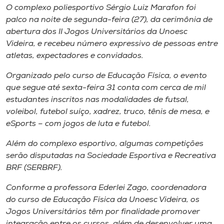
Museu
O complexo poliesportivo Sérgio Luiz Marafon foi
palco na noite de segunda-feira (27), da cerimônia de
abertura dos II Jogos Universitários da Unoesc
Unoesc
Videira, e recebeu número expressivo de pessoas entre
Store
atletas, expectadores e convidados.
Organizado pelo curso de Educação Física, o evento
que segue até sexta-feira 31 conta com cerca de mil
Selecione
estudantes inscritos nas modalidades de futsal,
o idioma
voleibol, futebol suíço, xadrez, truco, tênis de mesa, e
eSports – com jogos de luta e futebol.
Além do complexo esportivo, algumas competições
A+
serão disputadas na Sociedade Esportiva e Recreativa
A-
BRF (SERBRF).
Conforme a professora Ederlei Zago, coordenadora
do curso de Educação Física da Unoesc Videira, os
Jogos Universitários têm por finalidade promover
integração entre os cursos, além de desenvolver uma