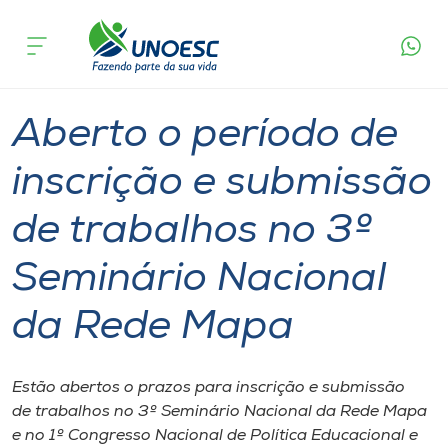
Página
O que
Aberto o período de inscrição e submissão de
inicial
acontece
trabalhos no 3º Seminário Nacional da Rede
Cursos
Mapa
Graduação
Geral
Joaçaba
Onde estamos
Aberto o período de
Pesquisa
inscrição e submissão
de trabalhos no 3º
Atendimento ao Estudante
Seminário Nacional
Portal de Ensino
da Rede Mapa
A
Unoesc
Estão abertos o prazos para inscrição e submissão
de trabalhos no 3º Seminário Nacional da Rede Mapa
Internacionalização
e no 1º Congresso Nacional de Política Educacional e