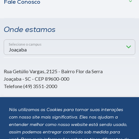
Fale Conosco
Onde estamos
Selecione o campus
Rua Getúlio Vargas, 2125 - Bairro Flor da Serra
Joaçaba - SC - CEP 89600-000
Telefone (49) 3551-2000
Siga a Unoesc
Nós utilizamos os Cookies para tornar suas interações
com nosso site mais significativa. Eles nos ajudam a
entender melhor como nosso website está sendo usado,
assim podemos entregar conteúdo sob medida para