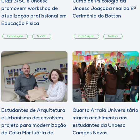
CREF3/SC e Unoesc
Curso de Psicologia da
promovem workshop de
Unoesc Joaçaba realiza 2ª
atualização profissional em
Cerimônia do Botton
Educação Física
Graduação
Notícia
Graduação
Notícia
Estudantes de Arquitetura
Quarto Arraiá Universitário
e Urbanismo desenvolvem
marca acolhimento aos
projeto para modernização
estudantes da Unoesc
da Casa Mortuária de
Campos Novos