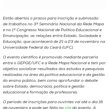
Museu
Unoesc
Estão abertos o prazos para inscrição e submissão
Store
de trabalhos no 3º Seminário Nacional da Rede Mapa
e no 1º Congresso Nacional de Política Educacional e
Emancipação: as relações entre Estado, Sociedade e
Educação, que acontecerá de 21 a 23 de novembro na
Selecione
Universidade Federal do Ceará (UFC).
o idioma
O evento científico é promovido mediante parceria
entre o GEPGE/UFC e a Rede Mapa Nacional e tem por
objetivo socializar resultados dos estudos e pesquisas
A+
realizadas na área da política educacional e da gestão
A-
do ensino público, bem como aprofundar o debate
sobre Estado, democracia, política e gestão
educacional e formação de professores.
O período de inscrições para ouvintes vai até o dia 16
de novembro e pode ser feito no
site
do evento. A