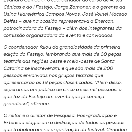
Evandro Guindani, o coordenador do curso de Artes
Museu
Cênicas e do I Festejo, Jorge Zamoner, e o gerente da
Usina Hidrelétrica Campos Novos, José Volnei Macedo
Unoesc
Delfes – que na ocasião representava a Enercan,
Store
patrocinadora do Festejo – além dos integrantes da
comissão organizadora do evento e convidados.
O coordenador falou da grandiosidade da primeira
edição do Festejo, lembrando que mais de 60 peças
Selecione
o idioma
teatrais das regiões oeste e meio-oeste de Santa
Catarina se inscreveram, e que são mais de 200
pessoas envolvidas nos grupos teatrais que
apresentarão as 19 peças classificadas. “Além disso,
A+
esperamos um público de cinco a seis mil pessoas, o
A-
que faz do Festejo um evento que já começa
grandioso”, afirmou.
O reitor e o diretor de Pesquisa, Pós-graduação e
Extensão elogiaram a dedicação de todas as pessoas
que trabalharam na organização do festival. Cimadon