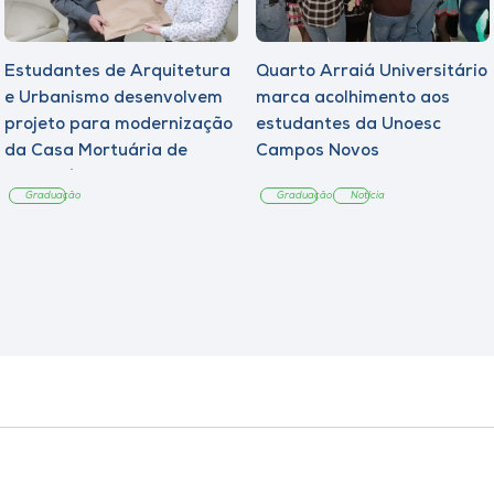
Estudantes de Arquitetura
Quarto Arraiá Universitário
e Urbanismo desenvolvem
marca acolhimento aos
projeto para modernização
estudantes da Unoesc
da Casa Mortuária de
Campos Novos
Tangará
Graduação
Graduação
Notícia