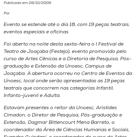
Publicado em 09/10/2009
I.nova
Por
Evento se estende até o dia 18, com 19 peças teatrais,
Diplomados
eventos especiais e oficinas
Foi aberto na noite desta sexta-feira o I Festival de
Cultura
Teatro de Joaçaba (Festejo), evento promovido pelo
curso de Artes Cênicas e a Diretoria de Pesquisa, Pós-
graduação e Extensão da Unoesc, Campus de
CPA
Joaçaba. A abertura ocorreu no Centro de Eventos da
Unoesc, local onde serão apresentadas as 19 peças
Biblioteca
teatrais que concorrem nas categorias Infantil,
Infanto-juvenil e Adulta.
Editora
Estavam presentes o reitor da Unoesc, Aristides
Cimadon, o Diretor de Pesquisa, Pós-graduação e
Rádio
Extensão, Dagmar Bittencourt Mena Barreto, o
coordenador da Área de Ciências Humanas e Sociais,