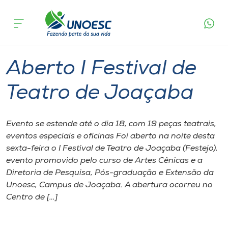
Página
O que
Aberto I Festival de Teatro de
inicial
acontece
Joaçaba
Cursos
Graduação
Joaçaba
Onde estamos
Aberto I Festival de
Pesquisa
Teatro de Joaçaba
Atendimento ao Estudante
Evento se estende até o dia 18, com 19 peças teatrais,
eventos especiais e oficinas Foi aberto na noite desta
Portal de Ensino
sexta-feira o I Festival de Teatro de Joaçaba (Festejo),
evento promovido pelo curso de Artes Cênicas e a
Diretoria de Pesquisa, Pós-graduação e Extensão da
A
Unoesc, Campus de Joaçaba. A abertura ocorreu no
Unoesc
Centro de […]
Internacionalização