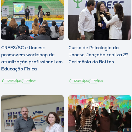
CREF3/SC e Unoesc
Curso de Psicologia da
promovem workshop de
Unoesc Joaçaba realiza 2ª
atualização profissional em
Cerimônia do Botton
Educação Física
Graduação
Notícia
Graduação
Notícia