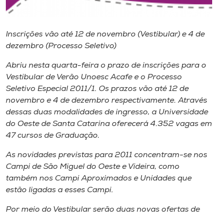
Museu
Unoesc
Inscrições vão até 12 de novembro (Vestibular) e 4 de
dezembro (Processo Seletivo)
Store
Abriu nesta quarta-feira o prazo de inscrições para o
Vestibular de Verão Unoesc Acafe e o Processo
Seletivo Especial 2011/1. Os prazos vão até 12 de
Selecione
o idioma
novembro e 4 de dezembro respectivamente. Através
dessas duas modalidades de ingresso, a Universidade
do Oeste de Santa Catarina oferecerá 4.352 vagas em
47 cursos de Graduação.
A+
As novidades previstas para 2011 concentram-se nos
A-
Campi
de São Miguel do Oeste e Videira, como
também nos
Campi
Aproximados e Unidades que
estão ligadas a esses Campi.
Por meio do Vestibular serão duas novas ofertas de