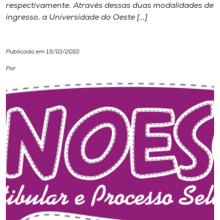
respectivamente. Através dessas duas modalidades de
ingresso, a Universidade do Oeste […]
I.nova
Diplomados
Publicado em 13/10/2010
Por
Cultura
CPA
Biblioteca
Editora
Rádio