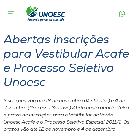
Página
O que
Abertas inscrições para Vestibular Acafe e
inicial
acontece
Processo Seletivo Unoesc
Cursos
Graduação
Onde estamos
Abertas inscrições
Pesquisa
para Vestibular Acafe
e Processo Seletivo
Atendimento ao Estudante
Unoesc
Portal de Ensino
Inscrições vão até 12 de novembro (Vestibular) e 4 de
A
dezembro (Processo Seletivo) Abriu nesta quarta-feira
Unoesc
o prazo de inscrições para o Vestibular de Verão
Unoesc Acafe e o Processo Seletivo Especial 2011/1. Os
Internacionalização
prazos vão até 12 de novembro e 4 de dezembro