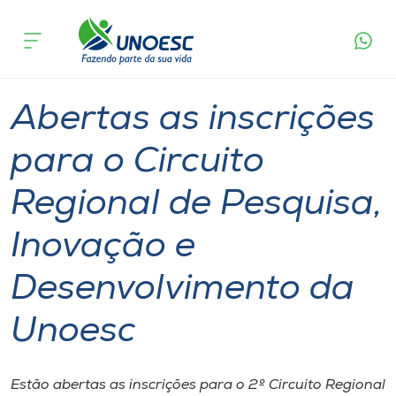
Página
O que
Abertas as inscrições para o Circuito Regional de
inicial
acontece
Pesquisa, Inovação e Desenvolvimento da
Cursos
Unoesc
Graduação
Inovação
Joaçaba
Onde estamos
Abertas as inscrições
Pesquisa
para o Circuito
Regional de Pesquisa,
Atendimento ao Estudante
Inovação e
Portal de Ensino
Desenvolvimento da
A
Unoesc
Unoesc
Internacionalização
Estão abertas as inscrições para o 2º Circuito Regional