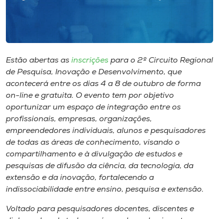
Museu
Unoesc
Store
Estão abertas as
inscrições
para o 2º Circuito Regional
de Pesquisa, Inovação e Desenvolvimento, que
acontecerá entre os dias 4 a 8 de outubro de forma
Selecione
on-line e gratuita. O evento tem por objetivo
o idioma
oportunizar um espaço de integração entre os
profissionais, empresas, organizações,
empreendedores individuais, alunos e pesquisadores
de todas as áreas de conhecimento, visando o
A+
compartilhamento e à divulgação de estudos e
A-
pesquisas de difusão da ciência, da tecnologia, da
extensão e da inovação, fortalecendo a
indissociabilidade entre ensino, pesquisa e extensão.
Voltado para pesquisadores docentes, discentes e