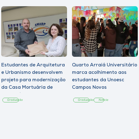
Estudantes de Arquitetura
Quarto Arraiá Universitário
e Urbanismo desenvolvem
marca acolhimento aos
projeto para modernização
estudantes da Unoesc
da Casa Mortuária de
Campos Novos
Tangará
Graduação
Graduação
Notícia