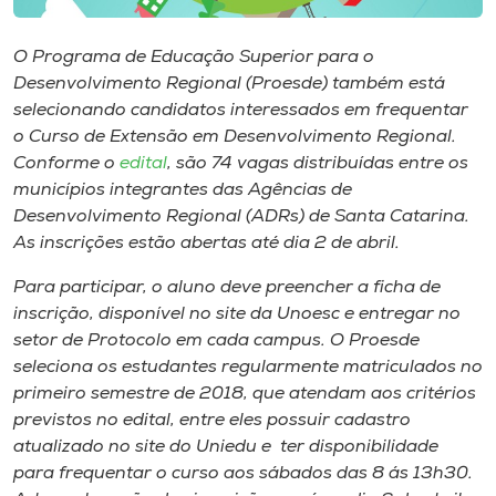
Museu
O Programa de Educação Superior para o
Unoesc
Desenvolvimento Regional (Proesde) também está
Store
selecionando candidatos interessados em frequentar
o Curso de Extensão em Desenvolvimento Regional.
Conforme o
edital
, são 74 vagas distribuídas entre os
municípios integrantes das Agências de
Selecione
Desenvolvimento Regional (ADRs) de Santa Catarina.
o idioma
As inscrições estão abertas até dia 2 de abril.
Para participar, o aluno deve preencher a ficha de
inscrição, disponível no site da Unoesc e entregar no
A+
setor de Protocolo em cada campus. O Proesde
A-
seleciona os estudantes regularmente matriculados no
primeiro semestre de 2018, que atendam aos critérios
previstos no edital, entre eles possuir cadastro
atualizado no site do Uniedu e ter disponibilidade
para frequentar o curso aos sábados das 8 ás 13h30.