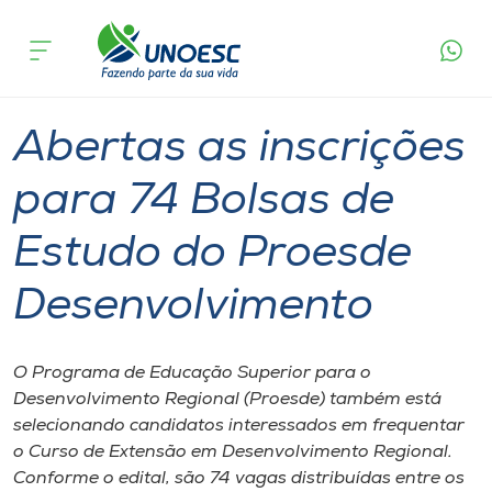
Página
O que
Abertas as inscrições para 74 Bolsas de
inicial
acontece
Estudo do Proesde Desenvolvimento
Cursos
Graduação
Extensão
Joaçaba
Onde estamos
Abertas as inscrições
Pesquisa
para 74 Bolsas de
Estudo do Proesde
Atendimento ao Estudante
Desenvolvimento
Portal de Ensino
O Programa de Educação Superior para o
A
Desenvolvimento Regional (Proesde) também está
Unoesc
selecionando candidatos interessados em frequentar
o Curso de Extensão em Desenvolvimento Regional.
Internacionalização
Conforme o edital, são 74 vagas distribuídas entre os