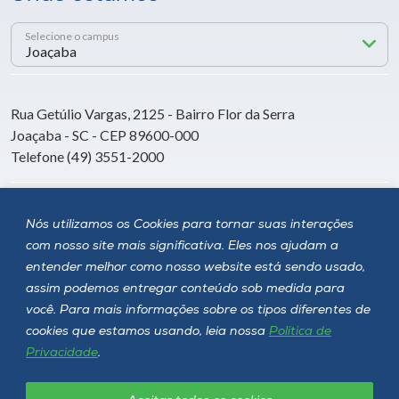
Selecione o campus
Rua Getúlio Vargas, 2125 - Bairro Flor da Serra
Joaçaba - SC - CEP 89600-000
Telefone (49) 3551-2000
Siga a Unoesc
Nós utilizamos os Cookies para tornar suas interações
com nosso site mais significativa. Eles nos ajudam a
entender melhor como nosso website está sendo usado,
assim podemos entregar conteúdo sob medida para
você. Para mais informações sobre os tipos diferentes de
cookies que estamos usando, leia nossa
Política de
Privacidade
.