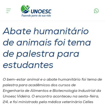
Página
O que
Abate humanitário de animais foi tema de
inicial
acontece
palestra para estudantes
Cursos
Graduação
Palestra
Videira
Onde estamos
Abate humanitário
Pesquisa
de animais foi tema
de palestra para
Atendimento ao Estudante
estudantes
Portal de Ensino
O bem-estar animal e o abate humanitário foi tema de
A
palestra para acadêmicos dos cursos de
Unoesc
Engenharia de Alimentos e Biotecnologia Industrial da
Unoesc Videira. O encontro aconteceu na sexta-feira,
Internacionalização
24, e foi ministrado pela médica veterinária Celles