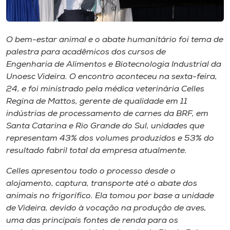
Museu
Unoesc
O bem-estar animal e o abate humanitário foi tema de
Store
palestra para acadêmicos dos cursos de
Engenharia de Alimentos e Biotecnologia Industrial da
Unoesc Videira. O encontro aconteceu na sexta-feira,
24, e foi ministrado pela médica veterinária Celles
Selecione
Regina de Mattos, gerente de qualidade em 11
o idioma
indústrias de processamento de carnes da BRF, em
Santa Catarina e Rio Grande do Sul, unidades que
representam 43% dos volumes produzidos e 53% do
resultado fabril total da empresa atualmente.
A+
A-
Celles apresentou todo o processo desde o
alojamento, captura, transporte até o abate dos
animais no frigorífico. Ela tomou por base a unidade
de Videira, devido à vocação na produção de aves,
uma das principais fontes de renda para os