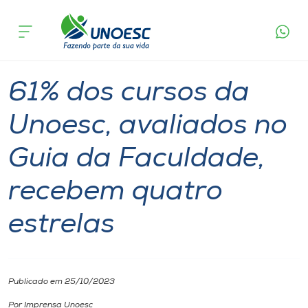
Página
O que
61% dos cursos da Unoesc, avaliados no Guia da
inicial
acontece
Faculdade, recebem quatro estrelas
Cursos
Graduação
Notícia
Onde estamos
61% dos cursos da
Pesquisa
Unoesc, avaliados no
Guia da Faculdade,
Atendimento ao Estudante
recebem quatro
Portal de Ensino
estrelas
A
Unoesc
Publicado em 25/10/2023
Internacionalização
Por Imprensa Unoesc