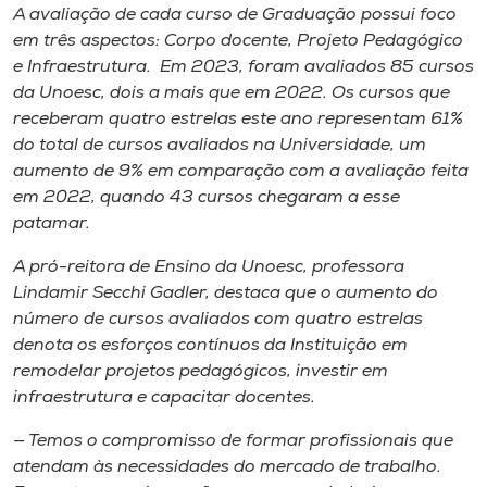
Museu
A avaliação de cada curso de Graduação possui foco
em três aspectos: Corpo docente, Projeto Pedagógico
e Infraestrutura. Em 2023, foram avaliados 85 cursos
Unoesc
da Unoesc, dois a mais que em 2022. Os cursos que
Store
receberam quatro estrelas este ano representam 61%
do total de cursos avaliados na Universidade, um
aumento de 9% em comparação com a avaliação feita
em 2022, quando 43 cursos chegaram a esse
Selecione
patamar.
o idioma
A pró-reitora de Ensino da Unoesc, professora
Lindamir Secchi Gadler, destaca que o aumento do
número de cursos avaliados com quatro estrelas
A+
denota os esforços contínuos da Instituição em
A-
remodelar projetos pedagógicos, investir em
infraestrutura e capacitar docentes.
— Temos o compromisso de formar profissionais que
atendam às necessidades do mercado de trabalho.