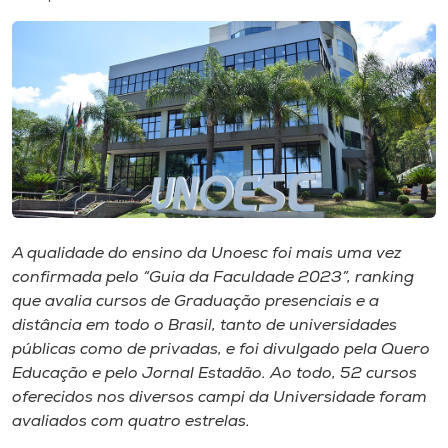
I.nova
Diplomados
Cultura
CPA
A qualidade do ensino da Unoesc foi mais uma vez
confirmada pelo “Guia da Faculdade 2023”, ranking
Biblioteca
que avalia cursos de Graduação presenciais e a
distância em todo o Brasil, tanto de universidades
Editora
públicas como de privadas, e foi divulgado pela Quero
Educação e pelo Jornal Estadão. Ao todo, 52 cursos
oferecidos nos diversos campi da Universidade foram
Rádio
avaliados com quatro estrelas.