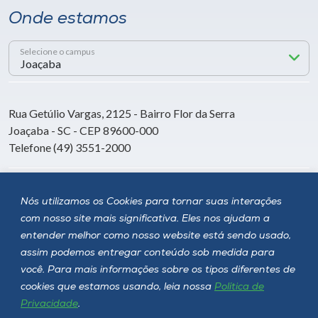
Onde estamos
Selecione o campus
Rua Getúlio Vargas, 2125 - Bairro Flor da Serra
Joaçaba - SC - CEP 89600-000
Telefone (49) 3551-2000
Siga a Unoesc
Nós utilizamos os Cookies para tornar suas interações
com nosso site mais significativa. Eles nos ajudam a
entender melhor como nosso website está sendo usado,
assim podemos entregar conteúdo sob medida para
você. Para mais informações sobre os tipos diferentes de
cookies que estamos usando, leia nossa
Política de
Privacidade
.