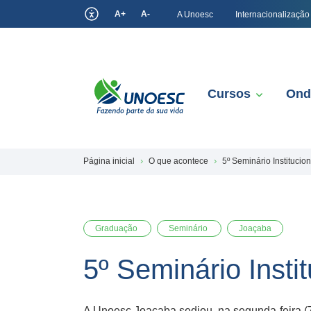
A+
A-
A Unoesc
Internacionalização
Cursos
Ond
Página inicial
O que acontece
5º Seminário Instituci
Graduação
Seminário
Joaçaba
5º Seminário Insti
A Unoesc Joaçaba sediou, na segunda-feira (7)