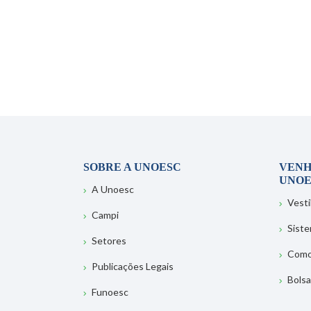
SOBRE A UNOESC
VENH
UNOE
A Unoesc
Vesti
Campi
Sist
Setores
Como
Publicações Legais
Bolsa
Funoesc