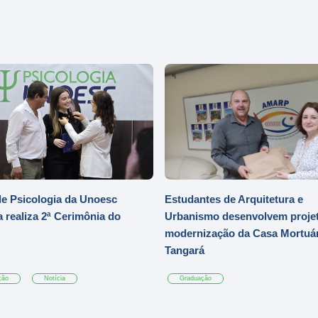
e Psicologia da Unoesc
Estudantes de Arquitetura e
 realiza 2ª Cerimônia do
Urbanismo desenvolvem projet
modernização da Casa Mortuár
Tangará
ção
Notícia
Graduação