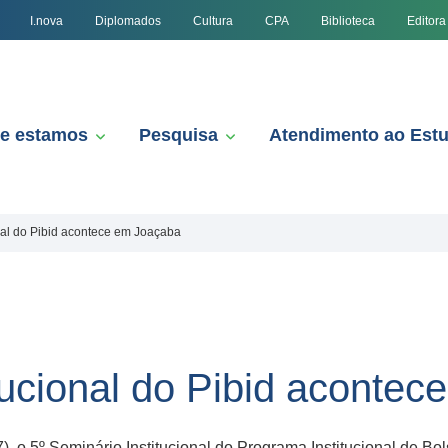
I.nova
Diplomados
Cultura
CPA
Biblioteca
Editora
e estamos
Pesquisa
Atendimento ao Est
onal do Pibid acontece em Joaçaba
tucional do Pibid aconte
, o 5º Seminário Institucional do Programa Institucional de Bol