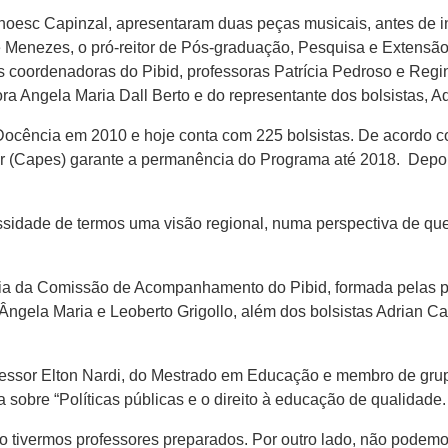
noesc Capinzal, apresentaram duas peças musicais, antes de i
 Menezes, o pró-reitor de Pós-graduação, Pesquisa e Extensão,
 coordenadoras do Pibid, professoras Patrícia Pedroso e Regi
ora Angela Maria Dall Berto e do representante dos bolsistas, A
Docência em 2010 e hoje conta com 225 bolsistas. De acordo 
r (Capes) garante a permanência do Programa até 2018. Depo
sidade de termos uma visão regional, numa perspectiva de qu
ia da Comissão de Acompanhamento do Pibid, formada pelas pr
Ângela Maria e Leoberto Grigollo, além dos bolsistas Adrian C
ofessor Elton Nardi, do Mestrado em Educação e membro de grupo
a sobre “Políticas públicas e o direito à educação de qualidade.
tivermos professores preparados. Por outro lado, não podemos