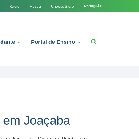
Português
Rádio
Museu
Unoesc Store
udante
Portal de Ensino
ce em Joaçaba
sa de Iniciação à Docência (Pibid), com a