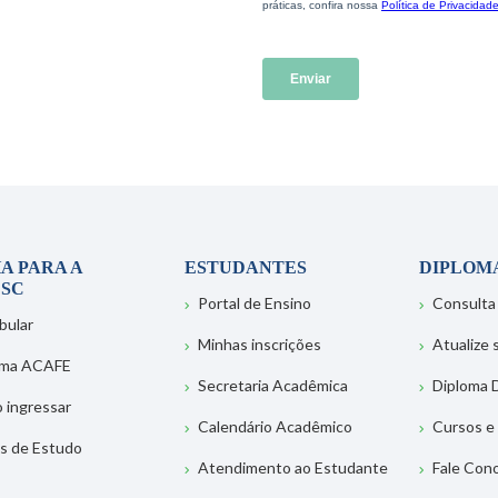
A PARA A
ESTUDANTES
DIPLOM
SC
Portal de Ensino
Consulta
bular
Minhas inscrições
Atualize
ema ACAFE
Secretaria Acadêmica
Diploma D
 ingressar
Calendário Acadêmico
Cursos e
s de Estudo
Atendimento ao Estudante
Fale Con