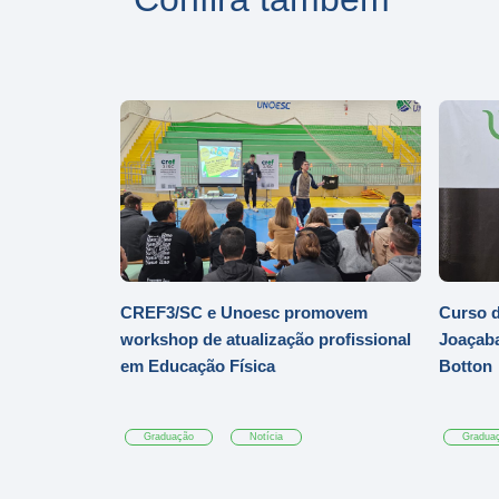
CREF3/SC e Unoesc promovem
Curso d
workshop de atualização profissional
Joaçaba
em Educação Física
Botton
Graduação
Notícia
Gradua