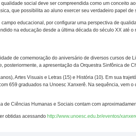
a qualidade social deve ser compreendida como um conceito ao
ica, que possibilita ao aluno exercer seu verdadeiro papel de s
 campo educacional, por configurar uma perspectiva de qualid
fundido na educação desde a última década do século XX até o
nidade de comemoração do aniversário de diversos cursos de L
, posteriormente, a apresentação da Orquestra Sinfônica de C
), Artes Visuais e Letras (15) e História (10). Em sua trajetó
 com 659 graduados na Unoesc Xanxerê. Na sequência, vem o c
Área de Ciências Humanas e Sociais contam com aproximadamen
er obtidas acessando
http://www.unoesc.edu.br/eventos/xanxer