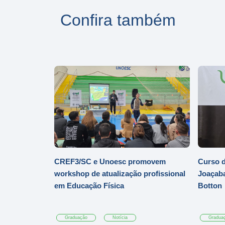
Confira também
CREF3/SC e Unoesc promovem
Curso d
workshop de atualização profissional
Joaçaba
em Educação Física
Botton
Graduação
Notícia
Gradua