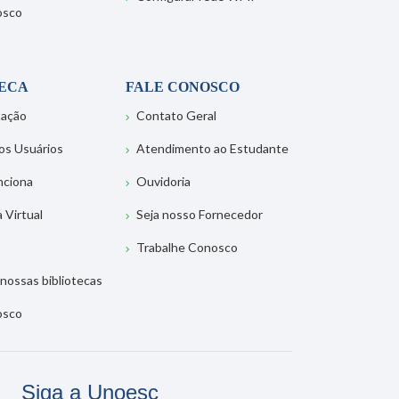
osco
TECA
FALE CONOSCO
tação
Contato Geral
os Usuários
Atendimento ao Estudante
nciona
Ouvidoria
a Virtual
Seja nosso Fornecedor
Trabalhe Conosco
nossas bibliotecas
osco
Siga a Unoesc