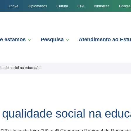
I.nova
Diplomados
Cultura
CPA
Biblioteca
Editora
e estamos
Pesquisa
Atendimento ao Est
idade social na educação
 qualidade social na edu
 (23) até sexta-feira (26), o 4º Congresso Regional de Docênc