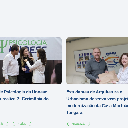
e Psicologia da Unoesc
Estudantes de Arquitetura e
 realiza 2ª Cerimônia do
Urbanismo desenvolvem projet
modernização da Casa Mortuár
Tangará
ção
Notícia
Graduação