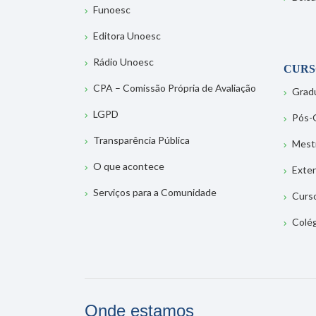
Funoesc
Editora Unoesc
Rádio Unoesc
CURS
CPA – Comissão Própria de Avaliação
Grad
LGPD
Pós-
Transparência Pública
Mest
O que acontece
Exte
Serviços para a Comunidade
Curs
Colé
Onde estamos