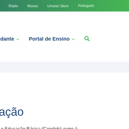
Português
Rádio
Museu
Unoesc Store
udante
Portal de Ensino
cação
ia e Educação Básica (Condeb): rumo à