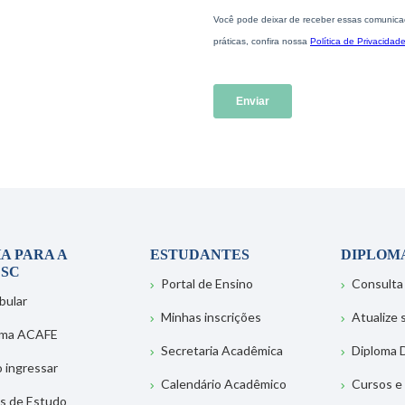
A PARA A
ESTUDANTES
DIPLOM
SC
Portal de Ensino
Consulta
bular
Minhas inscrições
Atualize
ema ACAFE
Secretaria Acadêmica
Diploma D
 ingressar
Calendário Acadêmico
Cursos e
s de Estudo