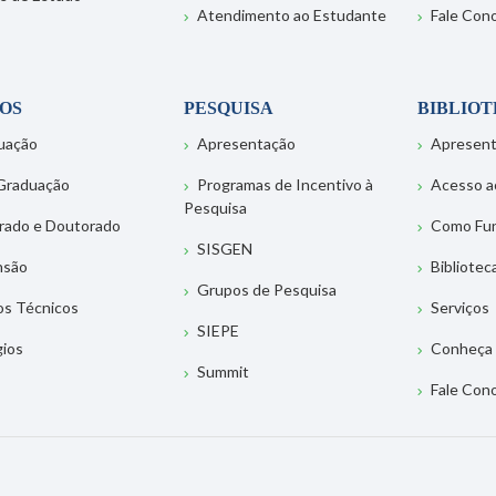
Atendimento ao Estudante
Fale Con
OS
PESQUISA
BIBLIO
uação
Apresentação
Apresen
Graduação
Programas de Incentivo à
Acesso a
Pesquisa
rado e Doutorado
Como Fu
SISGEN
nsão
Bibliotec
Grupos de Pesquisa
os Técnicos
Serviços
SIEPE
gios
Conheça 
Summit
Fale Con