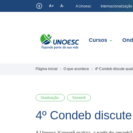
A+
A-
A Unoesc
Internacionalização
Cursos
Ond
Página inicial
O que acontece
4º Condeb discute qual
Graduação
Xanxerê
4º Condeb discute
A Unoesc Xanxerê realiza, a partir de amanhã