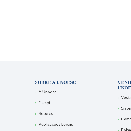
SOBRE A UNOESC
VENH
UNOE
A Unoesc
Vesti
Campi
Sist
Setores
Como
Publicações Legais
Bolsa