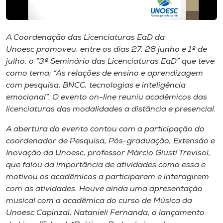
Museu
Unoesc
A Coordenação das Licenciaturas EaD da
Store
Unoesc promoveu, entre os dias 27, 28 junho e 1º de
julho, o “3º Seminário das Licenciaturas EaD” que teve
como tema: “As relações de ensino e aprendizagem
com pesquisa, BNCC, tecnologias e inteligência
Selecione
emocional”. O evento on-line reuniu acadêmicos das
o idioma
licenciaturas das modalidades a distância e presencial.
A abertura do evento contou com a participação do
coordenador de Pesquisa, Pós-graduação, Extensão e
A+
Inovação da Unoesc, professor Márcio Giusti Trevisol,
A-
que falou da importância de atividades como essa e
motivou os acadêmicos a participarem e interagirem
com as atividades. Houve ainda uma apresentação
musical com a acadêmica do curso de Música da
Unoesc Capinzal, Natanieli Fernanda, o lançamento