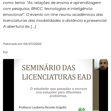
como tema: “As relações de ensino e aprendizagem
com pesquisa, BNCC, tecnologias e inteligência
I.nova
emocional”. O evento on-line reuniu acadêmicos das
licenciaturas das modalidades a distância e presencial.
Diplomados
A abertura do […]
Cultura
Publicado em 04/07/2022
Por
CPA
Biblioteca
Editora
Rádio