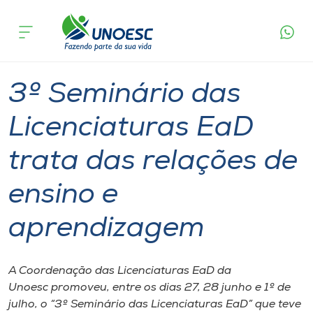
Página
O que
3º Seminário das Licenciaturas EaD trata das
inicial
acontece
relações de ensino e aprendizagem
Cursos
Graduação
Ensino a Distância
Joaçaba
Onde estamos
3º Seminário das
Pesquisa
Licenciaturas EaD
trata das relações de
Atendimento ao Estudante
ensino e
Portal de Ensino
aprendizagem
A
Unoesc
A Coordenação das Licenciaturas EaD da
Unoesc promoveu, entre os dias 27, 28 junho e 1º de
Internacionalização
julho, o “3º Seminário das Licenciaturas EaD” que teve