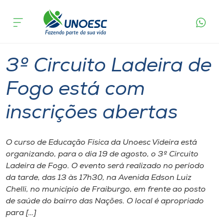
Página
O que
3º Circuito Ladeira de Fogo está com
inicial
acontece
inscrições abertas
Cursos
Graduação
Esporte
Videira
Onde estamos
3º Circuito Ladeira de
Pesquisa
Fogo está com
inscrições abertas
Atendimento ao Estudante
Portal de Ensino
O curso de Educação Física da Unoesc Videira está
organizando, para o dia 19 de agosto, o 3º Circuito
Ladeira de Fogo. O evento será realizado no período
A
da tarde, das 13 às 17h30, na Avenida Edson Luiz
Unoesc
Chelli, no município de Fraiburgo, em frente ao posto
de saúde do bairro das Nações. O local é apropriado
Internacionalização
para […]