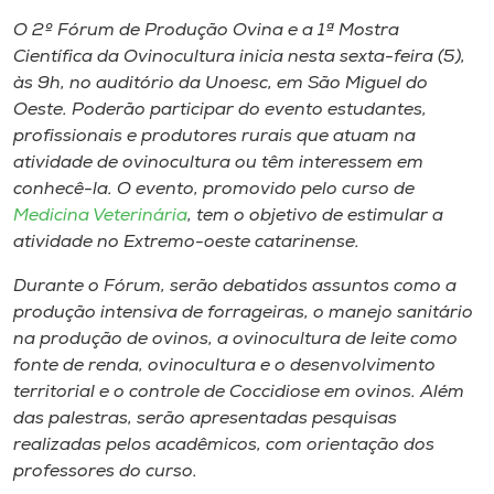
Museu
O 2º Fórum de Produção Ovina e a 1ª Mostra
Científica da Ovinocultura inicia nesta sexta-feira (5),
Unoesc
às 9h, no auditório da Unoesc, em São Miguel do
Store
Oeste. Poderão participar do evento estudantes,
profissionais e produtores rurais que atuam na
atividade de ovinocultura ou têm interessem em
conhecê-la. O evento, promovido pelo curso de
Selecione
Medicina Veterinária
, tem o objetivo de estimular a
o idioma
atividade no Extremo-oeste catarinense.
Durante o Fórum, serão debatidos assuntos como a
produção intensiva de forrageiras, o manejo sanitário
A+
na produção de ovinos, a ovinocultura de leite como
A-
fonte de renda, ovinocultura e o desenvolvimento
territorial e o controle de Coccidiose em ovinos. Além
das palestras, serão apresentadas pesquisas
realizadas pelos acadêmicos, com orientação dos
professores do curso.