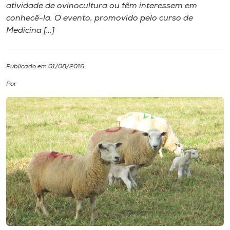
atividade de ovinocultura ou têm interessem em
conhecê-la. O evento, promovido pelo curso de
I.nova
Medicina […]
Diplomados
Publicado em 01/08/2016
Cultura
Por
CPA
Biblioteca
Editora
Rádio