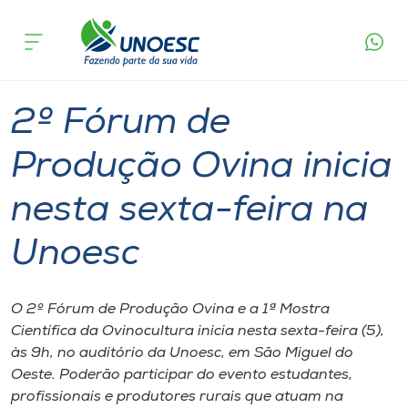
Página
O que
2º Fórum de Produção Ovina inicia nesta
inicial
acontece
sexta-feira na Unoesc
Cursos
Graduação
Notícia de evento
São Miguel do Oeste
Onde estamos
2º Fórum de
Pesquisa
Produção Ovina inicia
nesta sexta-feira na
Atendimento ao Estudante
Unoesc
Portal de Ensino
O 2º Fórum de Produção Ovina e a 1ª Mostra
A
Científica da Ovinocultura inicia nesta sexta-feira (5),
Unoesc
às 9h, no auditório da Unoesc, em São Miguel do
Oeste. Poderão participar do evento estudantes,
Internacionalização
profissionais e produtores rurais que atuam na