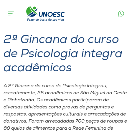
Página
O que
2ª Gincana do curso de Psicologia integra
inicial
acontece
acadêmicos
Cursos
Graduação
São Miguel do Oeste
Onde estamos
2ª Gincana do curso
Pesquisa
de Psicologia integra
acadêmicos
Atendimento ao Estudante
Portal de Ensino
A 2ª Gincana do curso de Psicologia integrou,
recentemente, 35 acadêmicos de São Miguel do Oeste
e Pinhalzinho. Os acadêmicos participaram de
A
diversas atividades como provas de perguntas e
Unoesc
respostas, apresentações culturais e arrecadações de
donativos. Foram arrecadadas 700 peças de roupas e
Internacionalização
80 quilos de alimentos para a Rede Feminina de