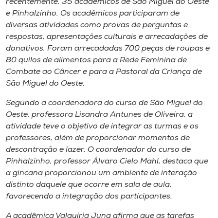
recentemente, 35 acadêmicos de São Miguel do Oeste
Museu
e Pinhalzinho. Os acadêmicos participaram de
diversas atividades como provas de perguntas e
Unoesc
respostas, apresentações culturais e arrecadações de
Store
donativos. Foram arrecadadas 700 peças de roupas e
80 quilos de alimentos para a Rede Feminina de
Combate ao Câncer e para a Pastoral da Criança de
São Miguel do Oeste.
Selecione
o idioma
Segundo a coordenadora do curso de São Miguel do
Oeste, professora Lisandra Antunes de Oliveira, a
atividade teve o objetivo de integrar as turmas e os
professores, além de proporcionar momentos de
A+
descontração e lazer. O coordenador do curso de
A-
Pinhalzinho, professor Álvaro Cielo Mahl, destaca que
a gincana proporcionou um ambiente de interação
distinto daquele que ocorre em sala de aula,
favorecendo a integração dos participantes.
A acadêmica Valquíria Jung afirma que as tarefas