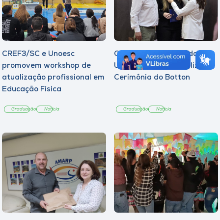
CREF3/SC e Unoesc
Curso de Psicologia da
promovem workshop de
Unoesc Joaçaba realiza 2ª
atualização profissional em
Cerimônia do Botton
Educação Física
Graduação
Notícia
Graduação
Notícia