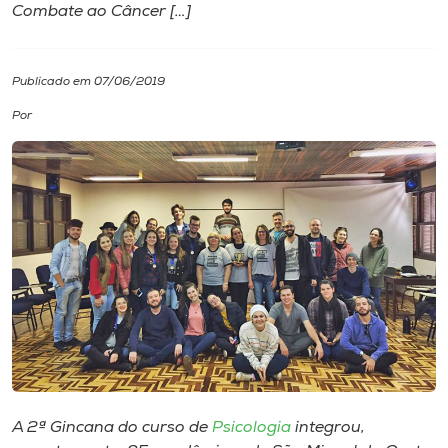
Combate ao Câncer […]
I.nova
Publicado em 07/06/2019
Diplomados
Por
Cultura
CPA
Biblioteca
Editora
Rádio
A 2ª Gincana do curso de
Psicologia
integrou,