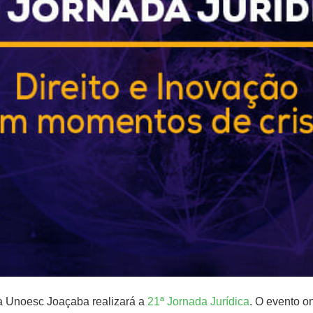
 da Unoesc Joaçaba realizará a
21ª Jornada Jurídica
. O evento on