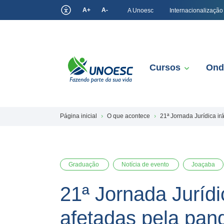
A+
A-
A Unoesc
Internacionalização
Cursos
Ond
Página inicial
O que acontece
21ª Jornada Jurídica i
Graduação
Notícia de evento
Joaçaba
21ª Jornada Jurídi
afetadas pela pan