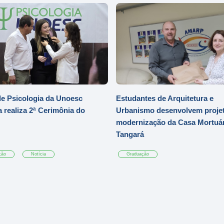
e Psicologia da Unoesc
Estudantes de Arquitetura e
 realiza 2ª Cerimônia do
Urbanismo desenvolvem projet
modernização da Casa Mortuár
Tangará
ção
Notícia
Graduação