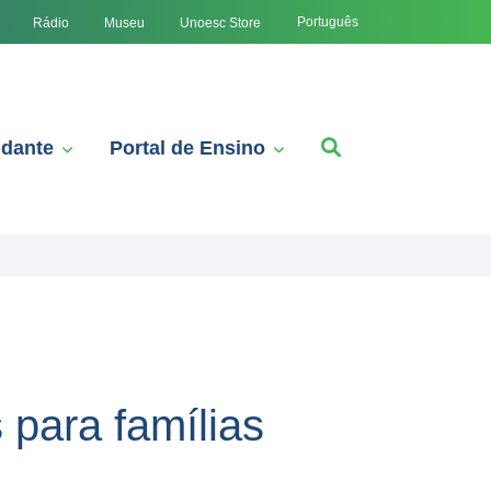
Português
Rádio
Museu
Unoesc Store
udante
Portal de Ensino
 para famílias