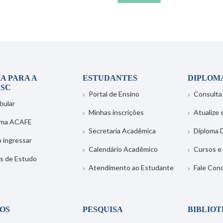
A PARA A
ESTUDANTES
DIPLOM
SC
Portal de Ensino
Consulta
bular
Minhas inscrições
Atualize
ema ACAFE
Secretaria Acadêmica
Diploma D
 ingressar
Calendário Acadêmico
Cursos e
s de Estudo
Atendimento ao Estudante
Fale Con
OS
PESQUISA
BIBLIO