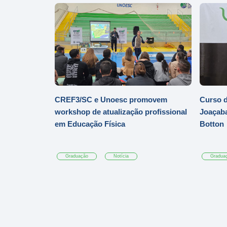
CREF3/SC e Unoesc promovem
Curso d
workshop de atualização profissional
Joaçaba
em Educação Física
Botton
Graduação
Notícia
Gradua