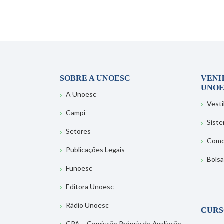
SOBRE A UNOESC
VENH
UNOE
A Unoesc
Vesti
Campi
Sist
Setores
Como
Publicações Legais
Bolsa
Funoesc
Editora Unoesc
Rádio Unoesc
CURS
CPA – Comissão Própria de Avaliação