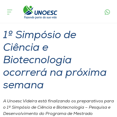
Página
O que
1º Simpósio de Ciência e Biotecnologia
inicial
acontece
ocorrerá na próxima semana
Cursos
Graduação
Mestrado
Videira
Onde estamos
1º Simpósio de
Pesquisa
Ciência e
Biotecnologia
Atendimento ao Estudante
ocorrerá na próxima
Portal de Ensino
semana
A
Unoesc
A Unoesc Videira está finalizando os preparativos para
o 1º Simpósio de Ciência e Biotecnologia – Pesquisa e
Internacionalização
Desenvolvimento do Programa de Mestrado