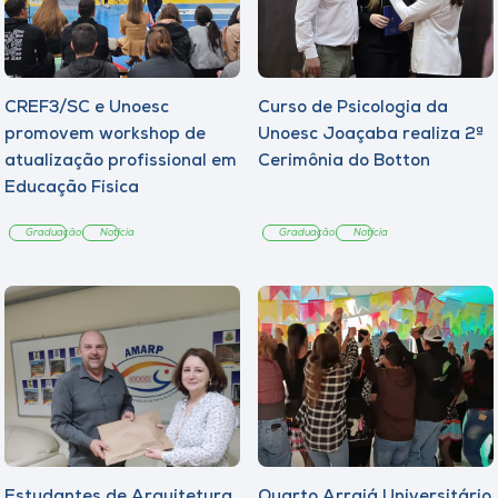
CREF3/SC e Unoesc
Curso de Psicologia da
promovem workshop de
Unoesc Joaçaba realiza 2ª
atualização profissional em
Cerimônia do Botton
Educação Física
Graduação
Notícia
Graduação
Notícia
Estudantes de Arquitetura
Quarto Arraiá Universitário