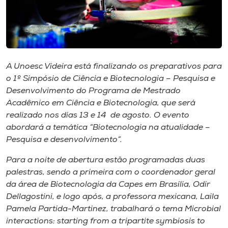
Museu
Unoesc
Store
A Unoesc Videira está finalizando os preparativos para
o 1º Simpósio de Ciência e Biotecnologia – Pesquisa e
Desenvolvimento do Programa de Mestrado
Selecione
Acadêmico em Ciência e Biotecnologia, que será
o idioma
realizado nos dias 13 e 14 de agosto. O evento
abordará a temática “Biotecnologia na atualidade –
Pesquisa e desenvolvimento”.
A+
Para a noite de abertura estão programadas duas
A-
palestras, sendo a primeira com o coordenador geral
da área de Biotecnologia da Capes em Brasília, Odir
Dellagostini, e logo após, a professora mexicana, Laila
Pamela Partida-Martinez, trabalhará o tema
Microbial
interactions: starting from a tripartite symbiosis to