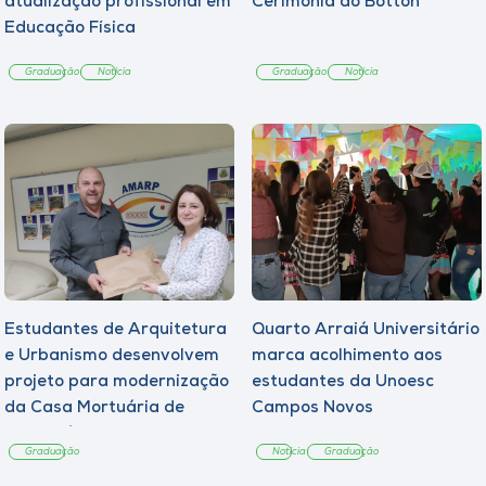
atualização profissional em
Cerimônia do Botton
Educação Física
Graduação
Notícia
Graduação
Notícia
Estudantes de Arquitetura
Quarto Arraiá Universitário
e Urbanismo desenvolvem
marca acolhimento aos
projeto para modernização
estudantes da Unoesc
da Casa Mortuária de
Campos Novos
Tangará
Graduação
Notícia
Graduação