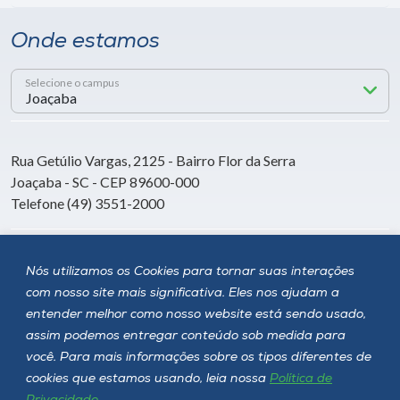
Onde estamos
Selecione o campus
Rua Getúlio Vargas, 2125 - Bairro Flor da Serra
Joaçaba - SC - CEP 89600-000
Telefone (49) 3551-2000
Siga a Unoesc
Nós utilizamos os Cookies para tornar suas interações
com nosso site mais significativa. Eles nos ajudam a
entender melhor como nosso website está sendo usado,
assim podemos entregar conteúdo sob medida para
você. Para mais informações sobre os tipos diferentes de
cookies que estamos usando, leia nossa
Política de