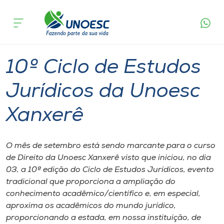
Página
O que
10º Ciclo de Estudos Jurídicos da Unoesc
inicial
acontece
Xanxerê
Cursos
Graduação
Palestra
Xanxerê
Onde estamos
10º Ciclo de Estudos
Pesquisa
Jurídicos da Unoesc
Xanxerê
Atendimento ao Estudante
Portal de Ensino
O mês de setembro está sendo marcante para o curso
de Direito da Unoesc Xanxerê visto que iniciou, no dia
03, a 10ª edição do Ciclo de Estudos Jurídicos, evento
A
tradicional que proporciona a ampliação do
Unoesc
conhecimento acadêmico/científico e, em especial,
aproxima os acadêmicos do mundo jurídico,
Internacionalização
proporcionando a estada, em nossa instituição, de