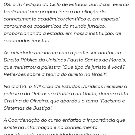
Museu
03, a 10ª edição do Ciclo de Estudos Jurídicos, evento
tradicional que proporciona a ampliação do
conhecimento acadêmico/científico e, em especial,
Unoesc
aproxima os acadêmicos do mundo jurídico,
Store
proporcionando a estada, em nossa instituição, de
renomados juristas
As atividades iniciaram com o professor doutor em
Selecione
Direito Público da Unisinos Fausto Santos de Morais,
o idioma
que ministrou a palestra “Que tipo de jurista é você?
Reflexões sobre a teoria do direito no Brasil”.
No dia 04, o 10º Ciclo de Estudos Jurídicos recebeu a
A+
palestra da Defensora Pública da União, doutora Rita
A-
Cristina de Oliveira, que abordou o tema “Racismo e
Sistemas de Justiça”.
A Coordenação do curso enfatiza a importância que
existe na informação e no conhecimento,
considerando que a atividade acadêmica se