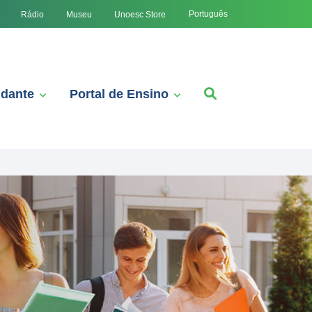
Português
Rádio
Museu
Unoesc Store
udante
Portal de Ensino