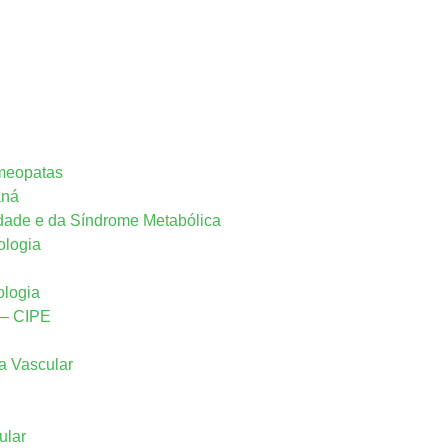
omeopatas
aná
idade e da Síndrome Metabólica
ologia
ologia
a – CIPE
ia Vascular
ular