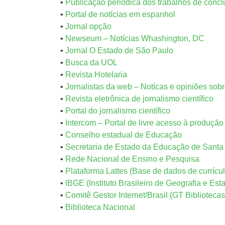
•
Publicação periódica dos trabalhos de conc
•
Portal de notícias em espanhol
•
Jornal opção
•
Newseum – Notícias Whashington, DC
•
Jornal O Estado de São Paulo
•
Busca da UOL
•
Revista Hotelaria
•
Jornalistas da web – Notícas e opiniões sobr
•
Revista eletrônica de jornalismo científico
•
Portal do jornalismo científico
•
Intercom – Portal de livre acesso à produçã
•
Conselho estadual de Educação
•
Secretaria de Estado da Educação de Santa
•
Rede Nacional de Ensino e Pesquisa
•
Plataforma Lattes (Base de dados de currícul
•
IBGE (Instituto Brasileiro de Geografia e Estat
•
Comitê Gestor Internet/Brasil (GT Bibliotecas
•
Biblioteca Nacional