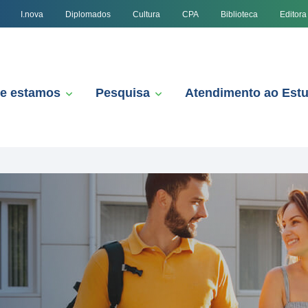
I.nova
Diplomados
Cultura
CPA
Biblioteca
Editora
e estamos
Pesquisa
Atendimento ao Est