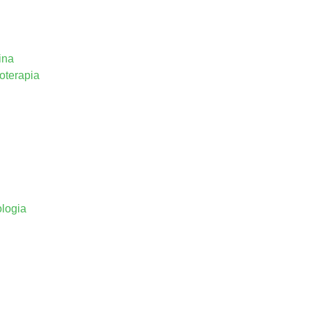
ina
oterapia
ologia