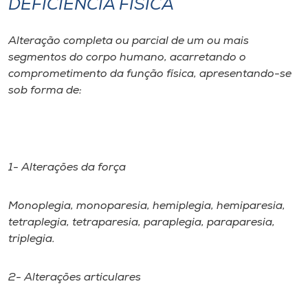
DEFICIÊNCIA FÍSICA
I.nova
Alteração completa ou parcial de um ou mais
segmentos do corpo humano, acarretando o
Diplomados
comprometimento da função física, apresentando-se
sob forma de:
Cultura
CPA
1- Alterações da força
Biblioteca
Monoplegia, monoparesia, hemiplegia, hemiparesia,
tetraplegia, tetraparesia, paraplegia, paraparesia,
Editora
triplegia.
Rádio
2- Alterações articulares