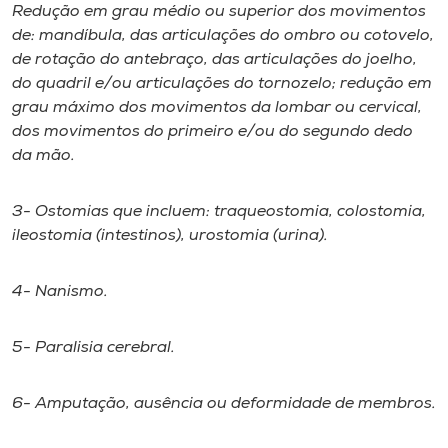
Museu
Redução em grau médio ou superior dos movimentos
de: mandíbula, das articulações do ombro ou cotovelo,
de rotação do antebraço, das articulações do joelho,
Unoesc
do quadril e/ou articulações do tornozelo; redução em
Store
grau máximo dos movimentos da lombar ou cervical,
dos movimentos do primeiro e/ou do segundo dedo
da mão.
Selecione
o idioma
3- Ostomias que incluem: traqueostomia, colostomia,
ileostomia (intestinos), urostomia (urina).
4- Nanismo.
A+
A-
5- Paralisia cerebral.
6- Amputação, ausência ou deformidade de membros.