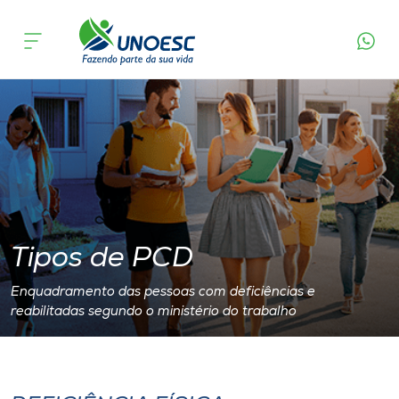
Tipos de PCD
Cursos
Onde estamos
Pesquisa
Atendimento ao Estudante
Portal de Ensino
Tipos de PCD
Enquadramento das pessoas com deficiências e
A
reabilitadas segundo o ministério do trabalho
Unoesc
Internacionalização