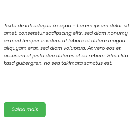
Museu
Unoesc
Texto de introdução à seção – Lorem ipsum dolor sit
Store
amet, consetetur sadipscing elitr, sed diam nonumy
eirmod tempor invidunt ut labore et dolore magna
aliquyam erat, sed diam voluptua. At vero eos et
accusam et justo duo dolores et ea rebum. Stet clita
Selecione
kasd gubergren, no sea takimata sanctus est.
o idioma
A+
A-
Saiba mais