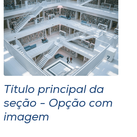
I.nova
Diplomados
Cultura
CPA
Biblioteca
Título principal da
seção - Opção com
Editora
imagem
Rádio