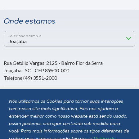
Onde estamos
Selecione o campus
Rua Getúlio Vargas, 2125 - Bairro Flor da Serra
Joaçaba - SC - CEP 89600-000
Telefone (49) 3551-2000
Siga a Unoesc
Nós utilizamos os Cookies para tornar suas interações
com nosso site mais significativa. Eles nos ajudam a
entender melhor como nosso website está sendo usado,
assim podemos entregar conteúdo sob medida para
você. Para mais informações sobre os tipos diferentes de
cookies que estamos usando, leia nossa
Política de