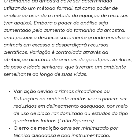
O tamanho da amostra deve ser determinado
utilizando um método formal, tal como poder de
I.nova
análise ou usando o método da equação de recursos
(ver abaixo). Embora o poder de análise seja
aumentado pelo aumento do tamanho da amostra,
Diplomados
uma pesquisa desnecessariamente grande envolverá
animais em excesso e desperdiçará recursos
Cultura
científicos. Variação é controlada através da
atribuição aleatória de animais de genótipos similares,
de peso e idade similares, que tiveram um ambiente
CPA
semelhante ao longo de suas vidas.
Biblioteca
Variação
devido a ritmos circadianos ou
flutuações no ambiente muitas vezes podem ser
Editora
reduzidos em delineamento adequado, por meio
de uso de bloco randomizado ou estudos do tipo
quadrados latinos (Latin Squares).
Rádio
O erro de medição
deve ser minimizado por
técnica cuidadosa e boa instrumentação,