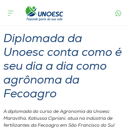
Página
O que
Diplomada da Unoesc conta como é seu dia a
inicial
acontece
dia como agrônoma da Fecoagro
Cursos
Graduação
Diplomados
Maravilha
Onde estamos
Diplomada da
Pesquisa
Unoesc conta como é
seu dia a dia como
Atendimento ao Estudante
agrônoma da
Portal de Ensino
Fecoagro
A
Unoesc
A diplomada do curso de Agronomia da Unoesc
Maravilha, Katiussa Cipriani, atua na indústria de
Internacionalização
fertilizantes da Fecoagro em São Francisco do Sul