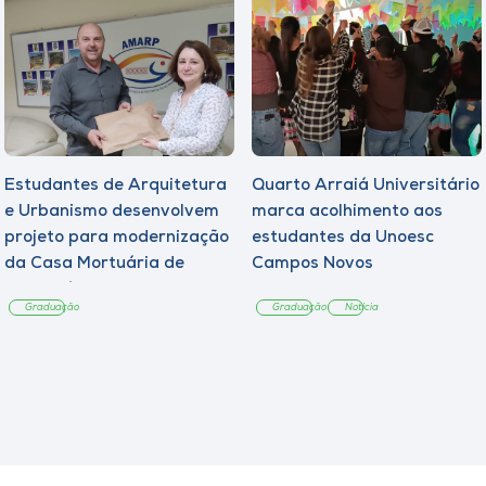
Estudantes de Arquitetura
Quarto Arraiá Universitário
e Urbanismo desenvolvem
marca acolhimento aos
projeto para modernização
estudantes da Unoesc
da Casa Mortuária de
Campos Novos
Tangará
Graduação
Graduação
Notícia