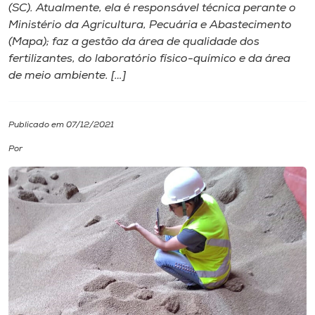
(SC). Atualmente, ela é responsável técnica perante o
Ministério da Agricultura, Pecuária e Abastecimento
I.nova
(Mapa); faz a gestão da área de qualidade dos
fertilizantes, do laboratório físico-químico e da área
Diplomados
de meio ambiente. […]
Cultura
Publicado em 07/12/2021
Por
CPA
Biblioteca
Editora
Rádio