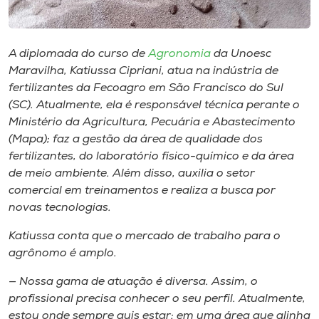
Museu
Unoesc
A diplomada do curso de
Agronomia
da Unoesc
Store
Maravilha, Katiussa Cipriani, atua na indústria de
fertilizantes da Fecoagro em São Francisco do Sul
(SC). Atualmente, ela é responsável técnica perante o
Ministério da Agricultura, Pecuária e Abastecimento
Selecione
(Mapa); faz a gestão da área de qualidade dos
o idioma
fertilizantes, do laboratório físico-químico e da área
de meio ambiente. Além disso, auxilia o setor
comercial em treinamentos e realiza a busca por
novas tecnologias.
A+
A-
Katiussa conta que o mercado de trabalho para o
agrônomo é amplo.
— Nossa gama de atuação é diversa. Assim, o
profissional precisa conhecer o seu perfil. Atualmente,
estou onde sempre quis estar: em uma área que alinha