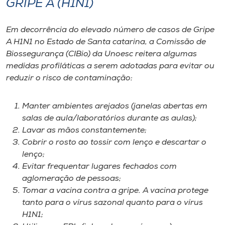
GRIPE A (H1N1)
I.nova
Em decorrência do elevado número de casos de Gripe
A H1N1 no Estado de Santa catarina, a Comissão de
Diplomados
Biossegurança (CIBio) da Unoesc reitera algumas
medidas profiláticas a serem adotadas para evitar ou
reduzir o risco de contaminação:
Cultura
Manter ambientes arejados (janelas abertas em
CPA
salas de aula/laboratórios durante as aulas);
Lavar as mãos constantemente;
Biblioteca
Cobrir o rosto ao tossir com lenço e descartar o
lenço;
Evitar frequentar lugares fechados com
Editora
aglomeração de pessoas;
Tomar a vacina contra a gripe. A vacina protege
Rádio
tanto para o vírus sazonal quanto para o vírus
H1N1;