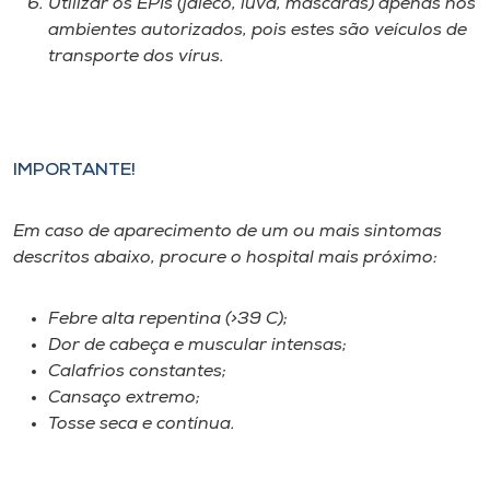
Utilizar os EPIs (jaleco, luva, máscaras) apenas nos
Museu
ambientes autorizados, pois estes são veículos de
transporte dos vírus.
Unoesc
Store
IMPORTANTE!
Selecione
o idioma
Em caso de aparecimento de um ou mais sintomas
descritos abaixo, procure o hospital mais próximo:
Febre alta repentina (>39 C);
A+
Dor de cabeça e muscular intensas;
A-
Calafrios constantes;
Cansaço extremo;
Tosse seca e contínua.