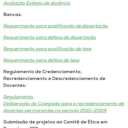
Museu
Avaliação Estágio de docência
Bancas:
Unoesc
Requerimento para qualificação de dissertação
Store
Requerimento para defesa de dissertação
Requerimento para qualificação de tese
Selecione
o idioma
Requerimento para defesa de tese
Regulamento de Credenciamento,
Recredenciamento e Descredenciamento de
A+
Docentes
:
A-
Regulamento
Deliberação do Colegiado para o recredenciamento de
docentes permanentes no período 2021-2024
Submissão de projetos ao Comitê de Ética em