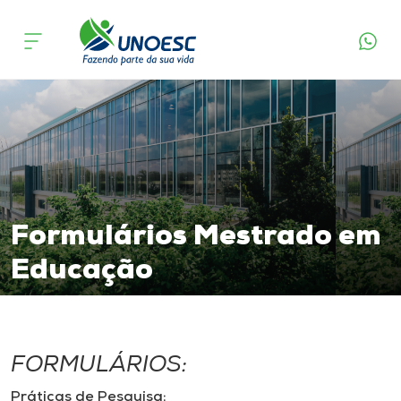
Cursos
Onde estamos
Pesquisa
Atendimento ao Estudante
Formulários Mestrado em
Portal de Ensino
Educação
A
Unoesc
FORMULÁRIOS:
Internacionalização
Práticas de Pesquisa: