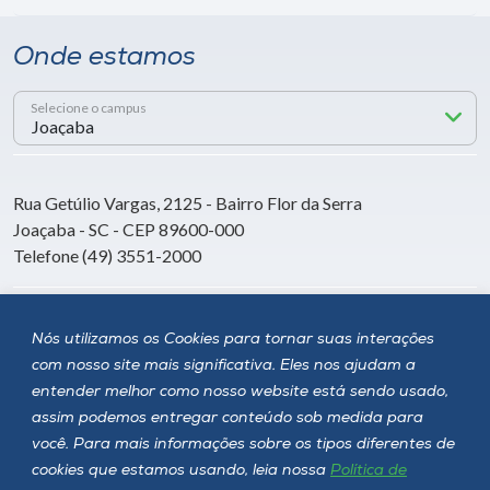
Onde estamos
Selecione o campus
Rua Getúlio Vargas, 2125 - Bairro Flor da Serra
Joaçaba - SC - CEP 89600-000
Telefone (49) 3551-2000
Siga a Unoesc
Nós utilizamos os Cookies para tornar suas interações
com nosso site mais significativa. Eles nos ajudam a
entender melhor como nosso website está sendo usado,
assim podemos entregar conteúdo sob medida para
você. Para mais informações sobre os tipos diferentes de
cookies que estamos usando, leia nossa
Política de