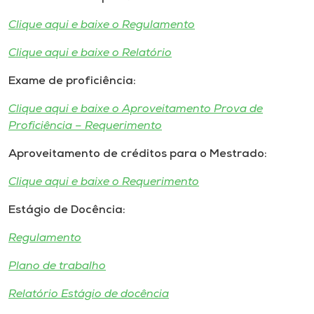
Clique aqui e baixe o Regulamento
I.nova
Clique aqui e baixe o Relatório
Diplomados
Exame de proficiência:
Clique aqui e baixe o Aproveitamento Prova de
Cultura
Proficiência – Requerimento
Aproveitamento de créditos para o Mestrado:
CPA
Clique aqui e baixe o Requerimento
Biblioteca
Estágio de Docência:
Editora
Regulamento
Plano de trabalho
Rádio
Relatório Estágio de docência