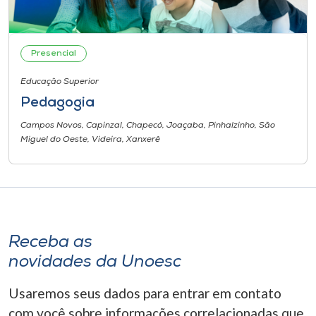
I.nova
Presencial
Diplomados
Educação Superior
Pedagogia
Cultura
Campos Novos, Capinzal, Chapecó, Joaçaba, Pinhalzinho, São
Miguel do Oeste, Videira, Xanxerê
CPA
Biblioteca
Editora
Receba as
novidades da Unoesc
Rádio
Usaremos seus dados para entrar em contato
com você sobre informações correlacionadas que