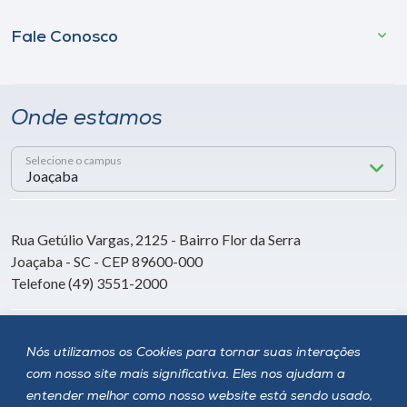
Fale Conosco
Onde estamos
Selecione o campus
Rua Getúlio Vargas, 2125 - Bairro Flor da Serra
Joaçaba - SC - CEP 89600-000
Telefone (49) 3551-2000
Siga a Unoesc
Nós utilizamos os Cookies para tornar suas interações
com nosso site mais significativa. Eles nos ajudam a
entender melhor como nosso website está sendo usado,