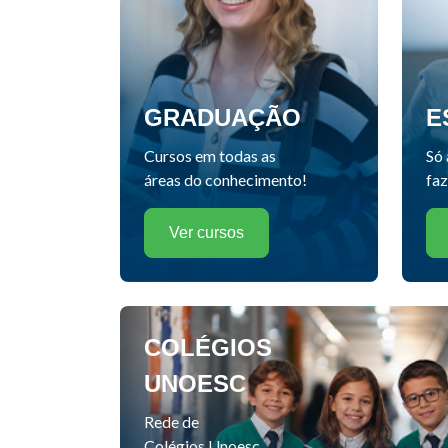
GRADUAÇÃO
E
Cursos em todas as
Só 
áreas do conhecimento!
faz
Ver cursos
COLÉGIOS
UNOESC
Rede de
Colégios Unoesc.