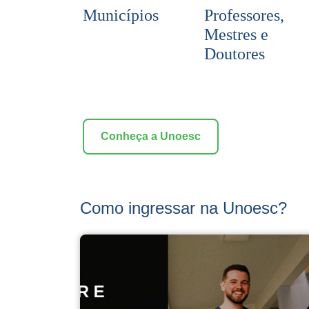
Municípios
Professores,
Mestres e
Doutores
Conheça a Unoesc
Como ingressar na Unoesc?
 E
BOL