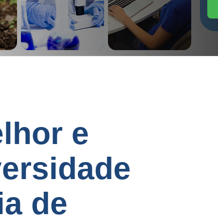
lhor e
versidade
ia de