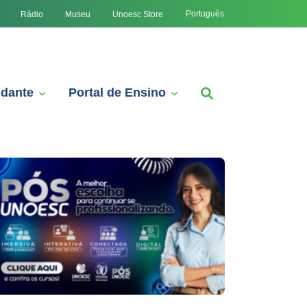
Português
Rádio
Museu
Unoesc Store
udante
Portal de Ensino