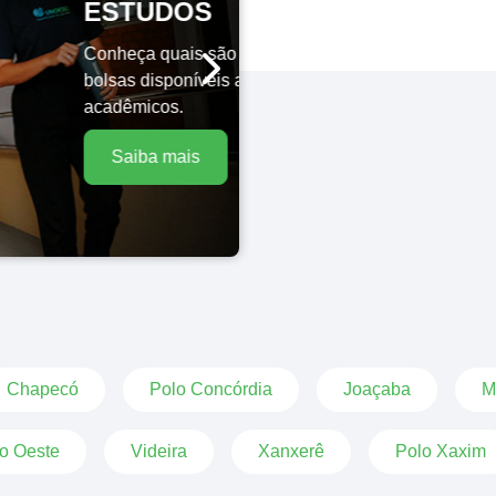
UDOS
a quais são as
disponíveis aos
icos.
ba mais
Chapecó
Polo Concórdia
Joaçaba
M
o Oeste
Videira
Xanxerê
Polo Xaxim