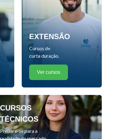
EXTENSÃO
Cursos de
curta duração.
Ver cursos
CURSOS
TÉCNICOS
Prepare-se para a
realidade do mercado.