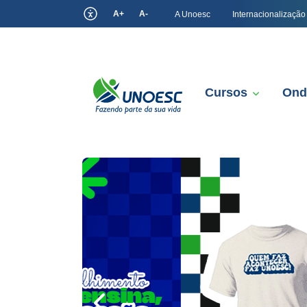
A+
A-
A Unoesc
Internacionalização
Cursos
Ond