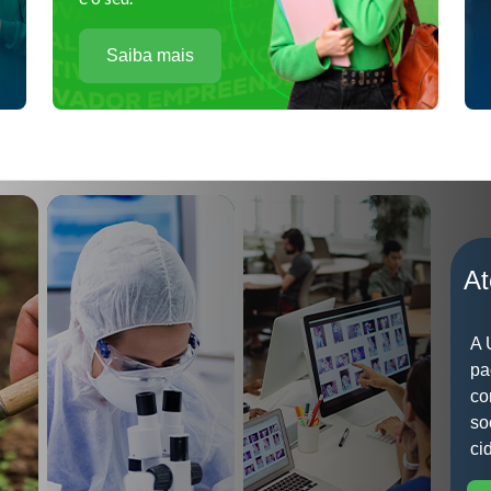
Saiba mais
At
A 
pa
co
so
ci